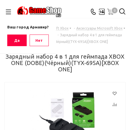
0
Ваш город
Армавир
Ваш город Армавир?
Главная
-
Каталог
-
Microsoft Xbox
-
Аксессуары Microsoft Xbox
-
Аксессуары Xbox one
-
Зарядный набор 4 в 1 для геймпада
Да
Нет
XBOX ONE (DOBE)(Чёрный)(TYX-695A)[XBOX ONE]
Зарядный набор 4 в 1 для геймпада XBOX
ONE (DOBE)(Чёрный)(TYX-695A)[XBOX
ONE]