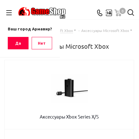
0
Ваш город
Армавир
Ваш город Армавир?
Главная
-
Каталог
-
Microsoft Xbox
-
Аксессуары Microsoft Xbox
Да
Нет
Аксессуары Microsoft Xbox
Аксессуары Xbox Series X/S